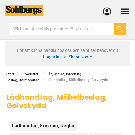
Meny
För att kunna handla hos oss och se priser behöver du
Logga in
eller
Skapa konto
Start
Produkter
Lås, Beslag, Inredning
Current:
Lådhandtag, Möbelbeslag, Golvskydd
Beslag, Dörrhandtag
Lådhandtag, Möbelbeslag,
Golvskydd
Kategorier
Lådhandtag, Knoppar, Reglar