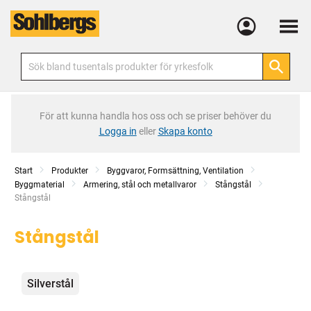
Meny
För att kunna handla hos oss och se priser behöver du
Logga in
eller
Skapa konto
Start
Produkter
Byggvaror, Formsättning, Ventilation
Byggmaterial
Armering, stål och metallvaror
Stångstål
Current:
Stångstål
Stångstål
Kategorier
Silverstål